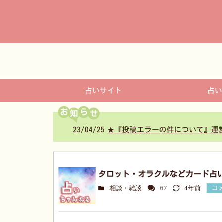
コ
ン
テ
ン
ツ
へ
占いサイト
占い
お
ら
23/04/25
★『投稿エラーの件について』運
タロット・オラクルなどカード占
相談・雑談
67
4年前
コ