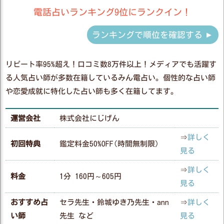
電話占いランキング9位にランクイン！
ランキングで順位を確認する
リピート率95%超え！口コミ数8万件以上！メディアでも活躍す
る人気占い師が多数在籍しているみん電占い。個性的な占い師
や恋愛成就に特化した占い師も多く在籍してます。
運営会社
株式会社にじげん
⇒
詳しく
初回特典
鑑定料金50%OFF(時間無制限)
見る
⇒
詳しく
料金
1分 160円～605円
見る
おすすめ占
セラ先生・鈴城ゆき乃先生・ann
⇒
詳しく
い師
先生 など
見る