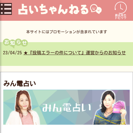
コ
ン
テ
ン
本サイトにはプロモーションが含まれています
ツ
お
ら
へ
ついて』運営からのお知らせ
みん電占い