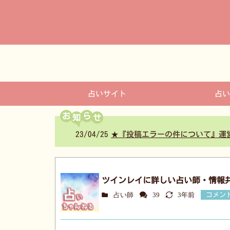
コ
ン
テ
ン
ツ
へ
占いサイト
占い
お
ら
23/04/25
★『投稿エラーの件について』運
ツインレイに詳しい占い師・情報
占い師
39
3年前
コメン