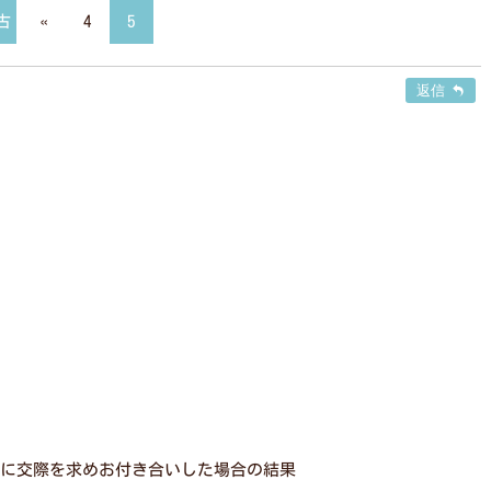
古
«
4
5
返信
に交際を求めお付き合いした場合の結果