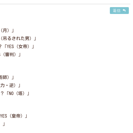
返信
（月）」
（吊るされた男）」
「YES（女帝）」
S（審判）」
術師）」
（力・逆）」
？「NO（塔）」
ES（皇帝）」
）」