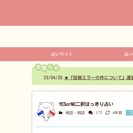
コ
ン
テ
ン
ツ
へ
占いサイト
占い
お
ら
23/04/25
★『投稿エラーの件について』運
YESorNO二択はっきり占い
相談・雑談
175
4年前
コ