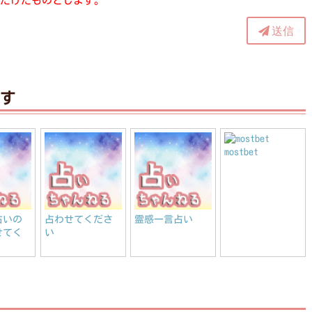
だけたものとします。
送信
す
mostbet
占いの
占わせてくださ
霊感一言占い
せてく
い