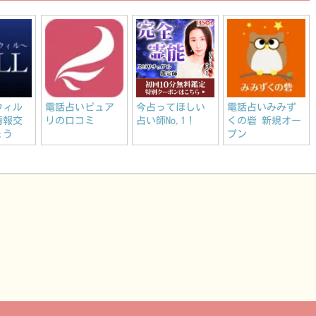
ウィル
電話占いピュア
今占ってほしい
電話占いみみず
情報交
リの口コミ
占い師No.1！
くの砦 新規オー
ょう
プン