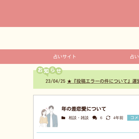
コ
ン
テ
ン
ツ
へ
占いサイト
占い
お
ら
23/04/25
★『投稿エラーの件について』運
年の差恋愛について
相談・雑談
6
4年前
コメ