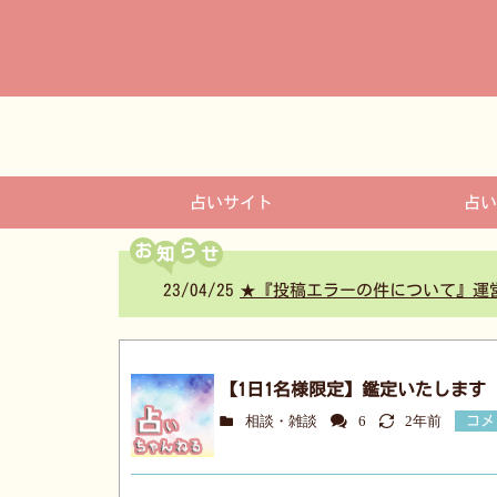
コ
ン
テ
ン
ツ
へ
占いサイト
占い
お
ら
23/04/25
★『投稿エラーの件について』運
【1日1名様限定】鑑定いたします
相談・雑談
6
2年前
コメ