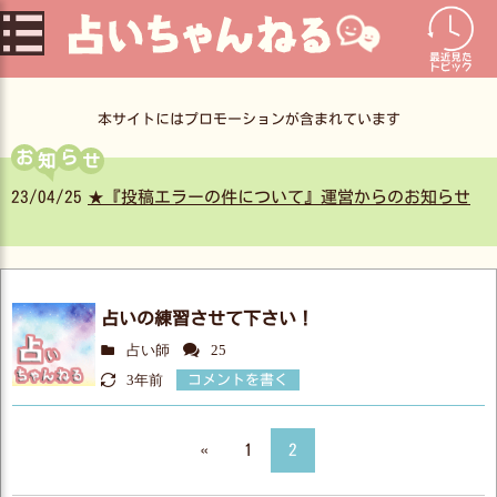
コ
ン
テ
ン
本サイトにはプロモーションが含まれています
ツ
お
ら
へ
23/04/25
★『投稿エラーの件について』運営からのお知らせ
占いの練習させて下さい！
占い師
25
3年前
コメントを書く
«
1
2