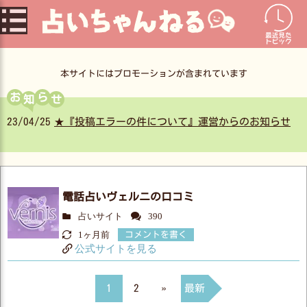
コ
ン
テ
ン
本サイトにはプロモーションが含まれています
ツ
お
ら
へ
らのお知らせ
電話占いヴェルニの口コミ
占いサイト
390
1ヶ月前
コメントを書く
公式サイトを見る
1
2
»
最新