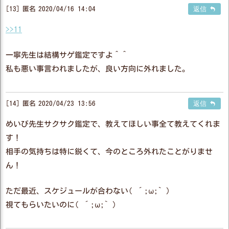
13
匿名
2020/04/16 14:04
返信
>>11
一寧先生は結構サゲ鑑定ですよ＾＾
私も悪い事言われましたが、良い方向に外れました。
14
匿名
2020/04/23 13:56
返信
めいび先生サクサク鑑定で、教えてほしい事全て教えてくれま
す！
相手の気持ちは特に鋭くて、今のところ外れたことがりませ
ん！
ただ最近、スケジュールが合わない( ´;ω;` )
視てもらいたいのに( ´;ω;` )