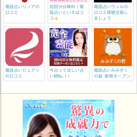
電話占いリノアの
初回10分無料！電
電話占いウィルの
口コミ
話占いといえばコ
口コミ情報交換し
コ
ましょう
電話占いピュアリ
今占ってほしい占
電話占いみみずく
の口コミ
い師No.1！
の砦 新規オープン