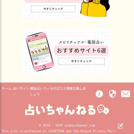
ホーム
占いサイト
電話占いウィルの口コミ情報交換しま
しょう

© 2019 - 2026 uranaichannel.com
This site is protected by reCAPTCHA and the Google
Privacy Policy
and