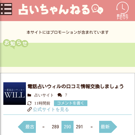
コ
ン
テ
ン
本サイトにはプロモーションが含まれています
ツ
お
ら
へ
23/04/25
★『投稿エラーの件について』運営からのお知らせ
電話占いウィルの口コミ情報交換しましょう
占いサイト
7
11時間前
コメントを書く
公式サイトを見る
最古
«
289
290
291
»
最新